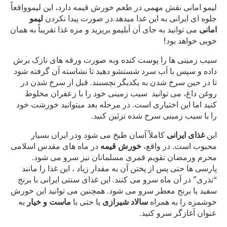
لیمو امانی نقش مهمی در طعم خورش قیمه دارد، این لیموواقعاً
جلوه ای ایرانی به این غذا میدهد.در صورت پیدا نکردن
لیمو
امانی
می توانید به جای آن آبلیمو بریزید و مزه غذا تقریباً به همان
خوبی خواهد بود!
سیب زمینی ها را پوست کنده وبه صورت ورقه های نازک برش
داده و سپس با آب سرد شستشو دهید تا نشاسته آن گرفته شود
تا در حین سرخ شدن به یکدیگر نچسبند. قبل از سرخ شدن در
روغن داغ، می توانید سیب زمینی خود را با زعفران مخلوط
کنید اما این اختیاری است. در مرحله بعد میتوانید خورشت خود
را با سیب زمینی سرخ شده تزئین کنید.
این
غذای ایرانی
کاملاً آسان طبخ می شود ودر ایران بسیار
محبوب است. در واقع،
خورش
قیمه
در ماه های مقدس اسلامی
محرم ورمضان تقویم قمری مسلمانان نیز سرو می شود.
پارسی ها حتی پس از پختن آن به مقدار زیاد ، این غذا را مانند
“نذری” در آن ماه سرو می کنند. این غذای سنتی ایرانی با برنج
سفید یا برنج معطر سرو می شود. همچنین می توانید این خورش
خوشمزه را به همراه
سالاد شیرازی
یا حتی با
ماست و خیار
به
عنوان آغازگر سرو کنید.