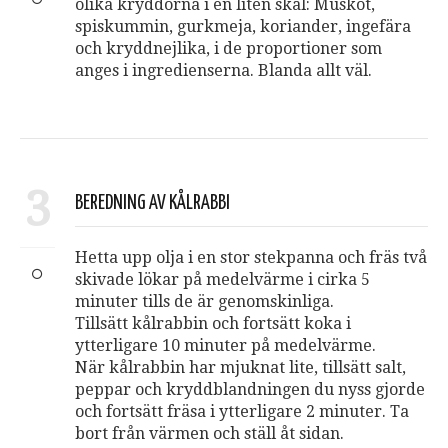
olika kryddorna i en liten skål: Muskot,
spiskummin, gurkmeja, koriander, ingefära
och kryddnejlika, i de proportioner som
anges i ingredienserna. Blanda allt väl.
3
BEREDNING AV KÅLRABBI
Hetta upp olja i en stor stekpanna och fräs två
skivade lökar på medelvärme i cirka 5
minuter tills de är genomskinliga.
Tillsätt kålrabbin och fortsätt koka i
ytterligare 10 minuter på medelvärme.
När kålrabbin har mjuknat lite, tillsätt salt,
peppar och kryddblandningen du nyss gjorde
och fortsätt fräsa i ytterligare 2 minuter. Ta
bort från värmen och ställ åt sidan.