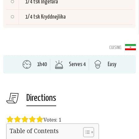
1/4 tsk
Ingefära
1/4 tsk
Kryddnejlika
CUISINE:
1h40
Serves 4
Easy
Directions
Votes:
1
Table of Contents