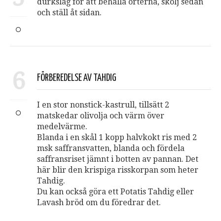
durkslag för att behålla örterna, skölj sedan
och ställ åt sidan.
6
FÖRBEREDELSE AV TAHDIG
I en stor nonstick-kastrull, tillsätt 2
matskedar olivolja och värm över
medelvärme.
Blanda i en skål 1 kopp halvkokt ris med 2
msk saffransvatten, blanda och fördela
saffransriset jämnt i botten av pannan. Det
här blir den krispiga risskorpan som heter
Tahdig.
Du kan också göra ett Potatis Tahdig eller
Lavash bröd om du föredrar det.