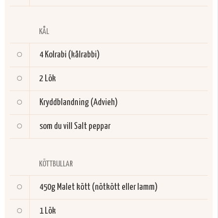
KÅL
4
Kolrabi (kålrabbi)
2
Lök
Kryddblandning (Advieh)
som du vill
Salt peppar
KÖTTBULLAR
450g
Malet kött (nötkött eller lamm)
1
Lök